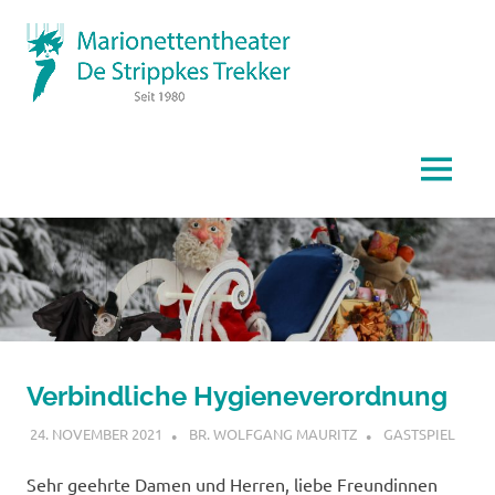
Zum
De
Inhalt
springen
Str
Marionettentheater
Tr
MENÜ
Verbindliche Hygieneverordnung
24. NOVEMBER 2021
BR. WOLFGANG MAURITZ
GASTSPIEL
Sehr geehrte Damen und Herren, liebe Freundinnen