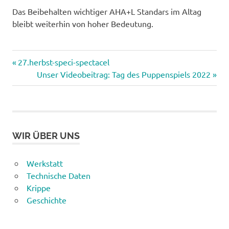
Das Beibehalten wichtiger AHA+L Standars im Altag
bleibt weiterhin von hoher Bedeutung.
Corona
Vorheriger
Beitragsnavigation
27.herbst-speci-spectacel
Hygieneregeln
Beitrag:
Nächster
Unser Videobeitrag: Tag des Puppenspiels 2022
Beitrag:
Hygineverordnung
Nachweis
WIR ÜBER UNS
Werkstatt
Technische Daten
Krippe
Geschichte