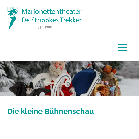
Zum
De
Inhalt
springen
Str
Marionettentheater
Tr
MENÜ
Die kleine Bühnenschau