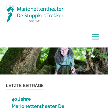
Zum
De
Inhalt
springen
Str
Marionettentheater
Tr
MENÜ
LETZTE BEITRÄGE
40 Jahre
Marionettentheater De