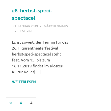
26. herbst-speci-
spectacel
31. JANUAR 2019
MÄXCHENMAUS
FESTIVAL
Es ist soweit, der Termin für das
26. Figurentheaterfestival
herbst-speci-spectacel steht
fest. Vom 15. bis zum
16.11.2019 findet im Kloster-
Kultur-Keller[…]
WEITERLESEN
Seitennummerierung
VORHERIGE
«
1
2
BEITRÄGE